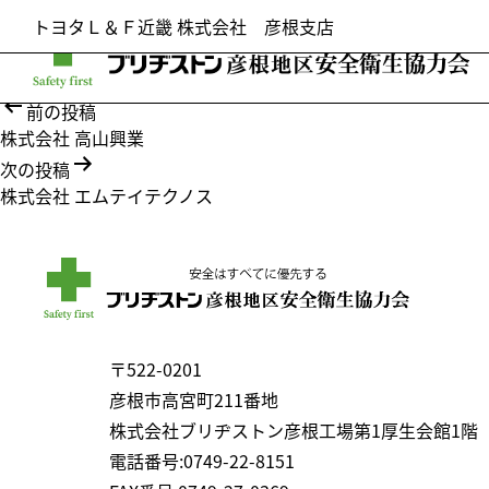
トヨタＬ＆Ｆ近畿 株式会社 彦根支店
投
前の投稿
稿
株式会社 高山興業
ナ
次の投稿
ビ
株式会社 エムテイテクノス
ゲ
ー
シ
ョ
ン
〒522-0201
彦根市高宮町211番地
株式会社ブリヂストン
彦根工場第1厚生会館1階
電話番号:0749-22-8151